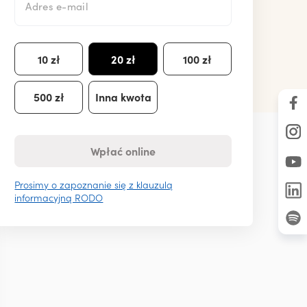
Adres e-mail
10 zł
20 zł
100 zł
500 zł
Inna kwota
Wpłać online
Prosimy o zapoznanie się z klauzulą
informacyjną RODO