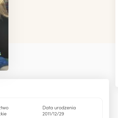
POMOCĄ"
Weź udział w akcji - Dostępność Twoim
lny społecznie (CSR)
głosem
z Fundacją
ojekt
ztwo
Data urodzenia
kie
2011/12/29