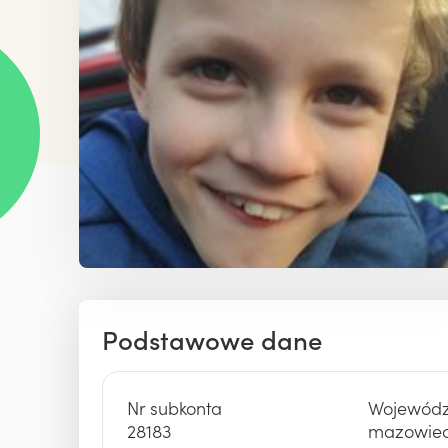
Firmy i instytucje
NASI PODOPIECZNI
Biznes odpowiedzia
Poznaj naszych Podopiecznych
Stała współpraca 
Historie i sukcesy Podopiecznych
Zostań darczyńcą
Zrealizuj z nami pr
Podstawowe dane
Nr subkonta
Wojewód
28183
mazowiec