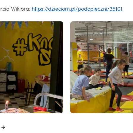
cia Wiktora:
https://dzieciom.pl/podopieczni/35101