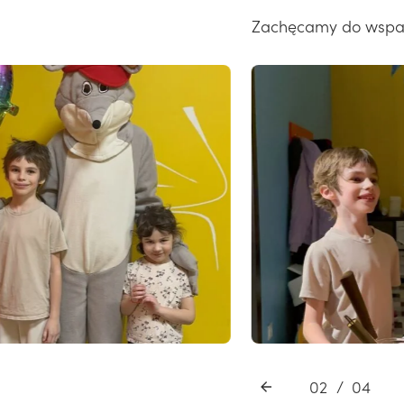
Zachęcamy do wspar
02
/
04