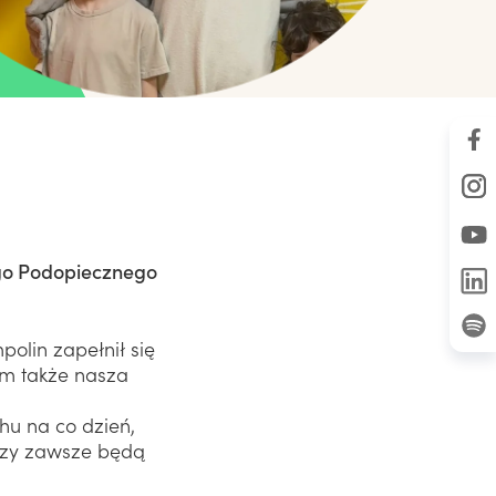
go Podopiecznego
polin zapełnił się
 im także nasza
hu na co dzień,
órzy zawsze będą