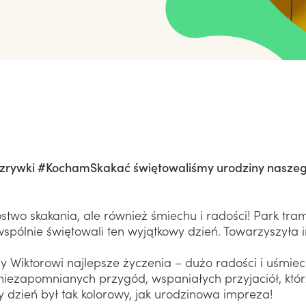
POMOCĄ"
Weź udział w akcji - Dostępność Twoim
lny społecznie (CSR)
głosem
z Fundacją
ojekt
zrywki #KochamSkakać świętowaliśmy urodziny nasze
two skakania, ale również śmiechu i radości! Park tram
 wspólnie świętowali ten wyjątkowy dzień. Towarzyszyła
 Wiktorowi najlepsze życzenia – dużo radości i uśmiec
 niezapomnianych przygód, wspaniałych przyjaciół, kt
y dzień był tak kolorowy, jak urodzinowa impreza!