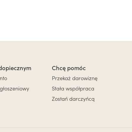
dopiecznym
Chcę pomóc
nto
Przekaż darowiznę
zgłoszeniowy
Stała współpraca
Zostań darczyńcą