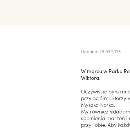
Firmy i instytucje
NASI PODOPIECZNI
Biznes odpowiedzia
Poznaj naszych Podopiecznych
Stała współpraca 
Historie i sukcesy Podopiecznych
Zostań darczyńcą
Zrealizuj z nami pr
Dodano: 26.03.2025
W marcu w Parku Ro
Wiktora.
Oczywiście było mnós
przyjaciółmi, którzy
Myszka Norka.
My również składamy
spełnienia marzeń i
przy Tobie. Aby każd